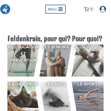
Menu
0
Feldenkrais, pour qui? Pour quoi?
RE-EDUCATION
LES SENIORS
LE QUOTIDIEN
ET
PREVENTION
LACHER PRISE
LES ARTS
LE SPORT