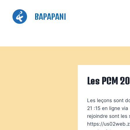
Aller
au
BAPAPANI
contenu
Les PCM 2
Les leçons sont do
21 :15 en ligne via
rejoindre sont les
https://us02web.z